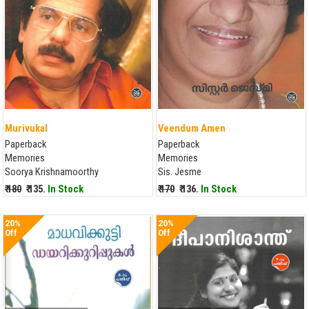
Murivukal
Veendum Amen
Paperback
Paperback
Memories
Memories
Soorya Krishnamoorthy
Sis. Jesme
₹ 180
₹ 135.
In Stock
₹ 170
₹ 136.
In Stock
20%
20%
Off
Off