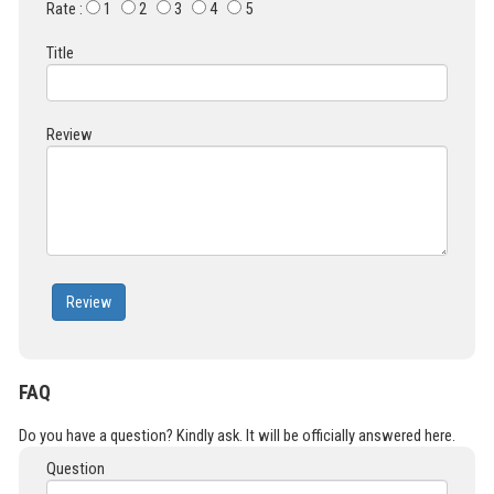
Rate :
1
2
3
4
5
Title
Review
Review
FAQ
Do you have a question? Kindly ask. It will be officially answered here.
Question