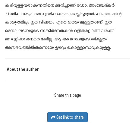
കഴിവുള്ളവരാകുന്നതിനെക്കുറിച്ചാണ് ഡോ. അംബേദ്കർ
ചിന്തിക്കുകയും അന്വേഷിക്കുകയും ചെയ്തിട്ടുള്ളത്. കുഞ്ഞാമന്റെ
കാര്യത്തിലും ഈ വിഷയം ഏറെ ഗൗരവമുള്ളതാണ്. ഈ
മനോഘടനയുടെ സങ്കീർണതകൾ ദളിതരല്ലാത്തവർക്ക്
മനസ്സിലാവണമെന്നുമില്ല. ആ അവസ്ഥയുടെ തീക്ഷ്ണത
അനുഭവത്തിൽതന്നെയേ ഊറ്റം കൊള്ളാനാവുകയുള്ളൂ.
About the author
Share this page
Get link to share