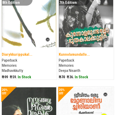
8th Edition
7th Edition
Diarykkurippukal...
Kunnolamundallo...
Paperback
Paperback
Memories
Memories
Madhavikkutty
Deepa Nisanth
₹ 199
₹ 159.
In Stock
₹ 170
₹ 136.
In Stock
20%
20%
Off
Off