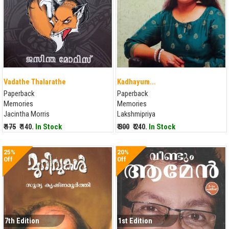
Vadathe Thalarathe
Kadhayum...
Paperback
Paperback
Memories
Memories
Jacintha Morris
Lakshmipriya
₹ 175
₹ 140.
In Stock
₹ 300
₹ 240.
In Stock
25%
20%
Off
Off
7th Edition
1st Edition