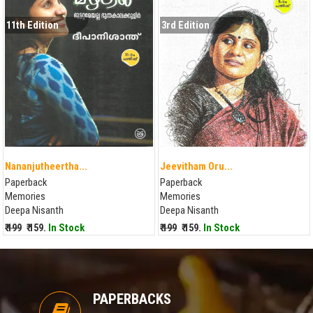
11th Edition
3rd Edition
Nananjutheertha...
Jeevitham Oru...
Paperback
Paperback
Memories
Memories
Deepa Nisanth
Deepa Nisanth
₹ 199
₹ 159.
In Stock
₹ 199
₹ 159.
In Stock
PAPERBACKS