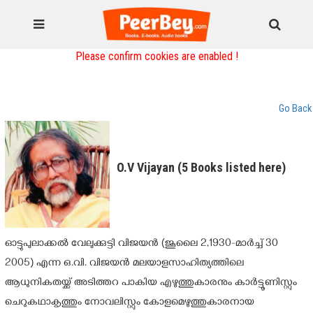
Please confirm cookies are enabled !
Go Back
O.V Vijayan (5 Books listed here)
ഓട്ടുപുലാക്കൽ വേലുക്കുട്ടി വിജയൻ (ജൂലൈ 2,1930-മാർച്ച് 30
2005) എന്ന ഒ.വി. വിജയൻ മലയാളസാഹിത്യത്തിലെ
ആധുനികതയ്ക്ക് അടിത്തറ പാകിയ എഴുത്തുകാരനും കാർ‍ട്ടൂണിസ്റ്റും
ചെറുകഥാകൃത്തും നോവലിസ്റ്റും കോളമെഴുത്തുകാരനായ