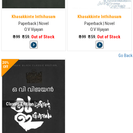
Khasakkinte Inthihasam
Khasakkinte Inthihasam
Paperback | Novel
Paperback | Novel
O.V Vijayan
O.V Vijayan
₹ 199
₹ 159.
Out of Stock
₹ 199
₹ 159.
Out of Stock
Go Back
20%
Off
Classic Edition