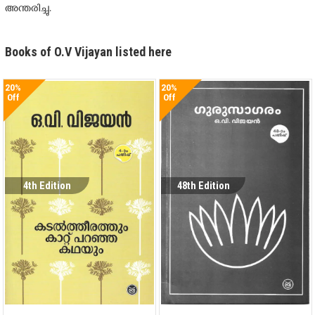
അന്തരിച്ചു.
Books of O.V Vijayan listed here
20%
20%
Off
Off
4th Edition
48th Edition