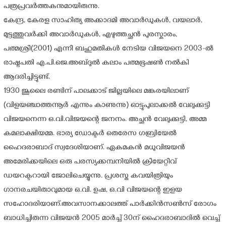
പത്രപ്രവർത്തകനുമായിരുന്നു.
കേന്ദ്ര, കേരള സാഹിത്യ അക്കാദമി അവാർഡുകൾ, വയലാർ,
മുട്ടത്തുവർക്കി അവാർഡുകൾ, എഴുത്തച്ഛൻ പുരസ്കാരം,
പത്മശ്രീ(2001) എന്നീ ബഹുമതികൾ നേടിയ വിജയനെ 2003-ൽ
രാഷ്ട്രപതി എ.പി.ജെ.അബ്ദുൽ കലാം പത്മഭൂഷൺ നൽകി
ആദരിച്ചിട്ടുണ്ട്.
1930 ജൂലൈ രണ്ടിന് പാലക്കാട് ജില്ലയിലെ മങ്കരയിലാണ്
(വിളയഞ്ചാത്തന്നൂർ എന്നും കാണുന്നു) ഓട്ടുപുലാക്കൽ വേലുക്കുട്ടി
വിജയനെന്ന ഒ.വി.വിജയന്റെ ജനനം. അച്ഛൻ വേലുക്കുട്ടി, അമ്മ
കമലാക്ഷിയമ്മ. ഭാര്യ ഡോക്ടർ തെരേസ ഗബ്രിയേൽ
ഹൈദരാബാദ് സ്വദേശിയാണ്. ഏകമകൻ മധുവിജയൻ
അമേരിക്കയിലെ ഒരു പരസ്യക്കമ്പനിയിൽ ക്രീയേറ്റീവ്
ഡയറക്ടറായി ജോലിചെയ്യുന്നു. പ്രശസ്ത കവയിത്രിയും
ഗാ‍നരചയിതാവുമായ ഒ.വി. ഉഷ, ഒ.വി വിജയന്റെ ഇളയ
സഹോദരിയാണ്.അവസാനക്കാലത്ത് പാർക്കിൻസൺസ് രോഗം
ബാധിച്ചിരുന്ന വിജയൻ 2005 മാർച്ച് 30ന് ഹൈദരാബാദിൽ വെച്ച്