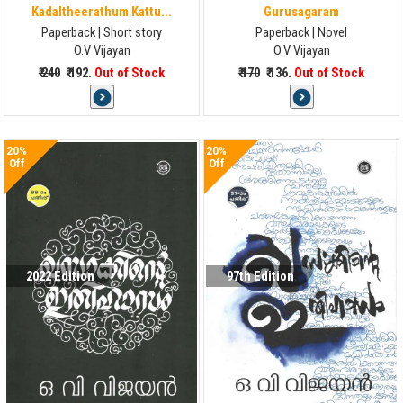
Kadaltheerathum Kattu...
Gurusagaram
Paperback | Short story
Paperback | Novel
O.V Vijayan
O.V Vijayan
₹ 240
₹ 192.
Out of Stock
₹ 170
₹ 136.
Out of Stock
20%
20%
Off
Off
2022 Edition
97th Edition