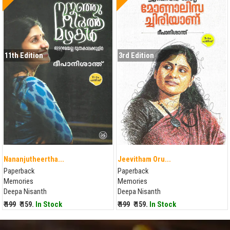
11th Edition
3rd Edition
Nananjutheertha...
Jeevitham Oru...
Paperback
Paperback
Memories
Memories
Deepa Nisanth
Deepa Nisanth
₹ 199
₹ 159.
In Stock
₹ 199
₹ 159.
In Stock