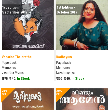
1st Edition -
1st Edition -
September 2019
October 2019
Vadathe Thalarathe
Kadhayum...
Paperback
Paperback
Memories
Memories
Jacintha Morris
Lakshmipriya
₹ 175
₹ 140.
In Stock
₹ 300
₹ 240.
In Stock
25%
20%
Off
Off