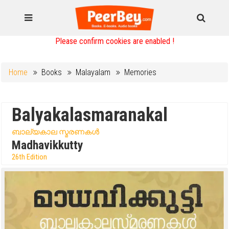
Please confirm cookies are enabled !
Home
Books
Malayalam
Memories
Balyakalasmaranakal
ബാല്യകാല സ്മരണകൾ
Madhavikkutty
26th Edition