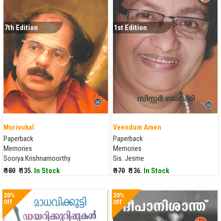
7th Edition
1st Edition
Murivukal
Veendum Amen
Paperback
Paperback
Memories
Memories
Soorya Krishnamoorthy
Sis. Jesme
₹ 180
₹ 135.
In Stock
₹ 170
₹ 136.
In Stock
20%
20%
Off
Off