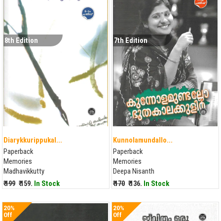
8th Edition
7th Edition
Diarykkurippukal...
Kunnolamundallo...
Paperback
Paperback
Memories
Memories
Madhavikkutty
Deepa Nisanth
₹ 199
₹ 159.
In Stock
₹ 170
₹ 136.
In Stock
20%
20%
Off
Off