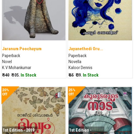
Jaranum Poochayum
Jayanethedi Oru...
Paperback
Paperback
Novel
Novella
K.V Mohankumar
Kaloor Dennis
₹ 140
₹ 105.
In Stock
₹ 65
₹ 39.
In Stock
20%
25%
Off
Off
1st Edition - 2019
1st Edition -