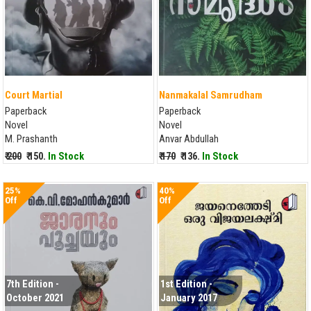
Court Martial
Nanmakalal Samrudham
Paperback
Paperback
Novel
Novel
M. Prashanth
Anvar Abdullah
₹ 200
₹ 150.
In Stock
₹ 170
₹ 136.
In Stock
25%
40%
Off
Off
7th Edition -
1st Edition -
October 2021
January 2017