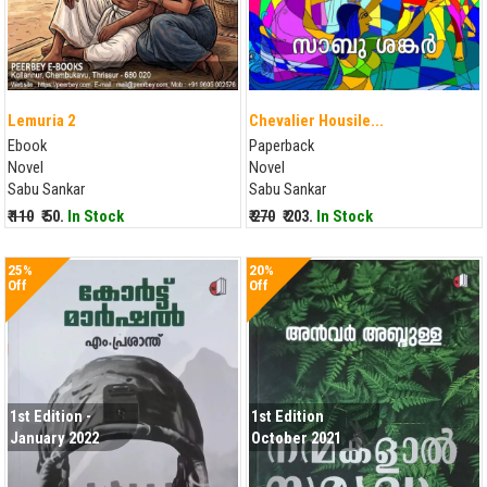
Lemuria 2
Chevalier Housile...
Ebook
Paperback
Novel
Novel
Sabu Sankar
Sabu Sankar
₹ 110
₹ 50.
In Stock
₹ 270
₹ 203.
In Stock
25%
20%
Off
Off
1st Edition -
1st Edition
January 2022
October 2021