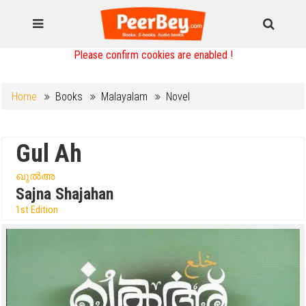
Please confirm cookies are enabled !
Home
Books
Malayalam
Novel
Gul Ah
ഖുൽഅ
Sajna Shajahan
1st Edition