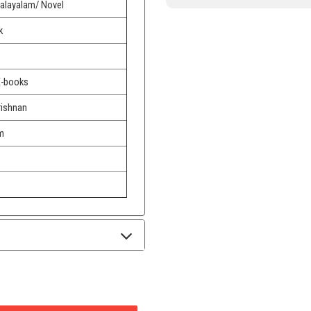
alayalam/ Novel
k
E-books
rishnan
m