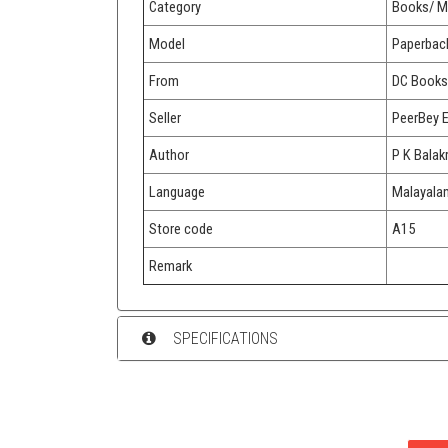
Category
Books/ M
Model
Paperbac
From
DC Books
Seller
PeerBey 
Author
P K Balak
Language
Malayala
Store code
A15
Remark
SPECIFICATIONS