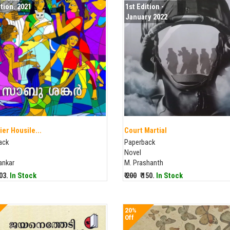
ition. 2021
1st Edition -
January 2022
ier Housile...
Court Martial
ack
Paperback
Novel
ankar
M. Prashanth
203.
In Stock
₹ 200
₹ 150.
In Stock
20%
Off