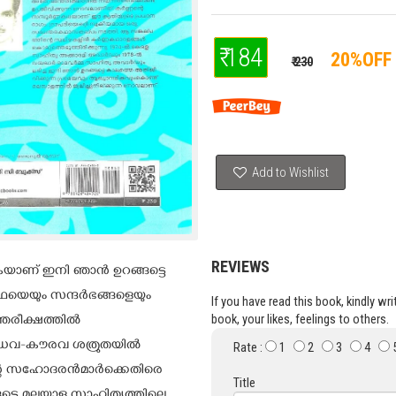
₹ 184
20%OFF
₹ 230
Add to Wishlist
REVIEWS
കയാണ് ഇനി ഞാൻ ഉറങ്ങട്ടെ
ഥയെയും സന്ദർഭങ്ങളെയും
If you have read this book, kindly wr
book, your likes, feelings to others.
തരീക്ഷത്തിൽ
പാണ്ഡവ-കൗരവ ശത്രുതയിൽ
Rate :
1
2
3
4
ന്റെ സഹോദരൻമാർക്കെതിരെ
Title