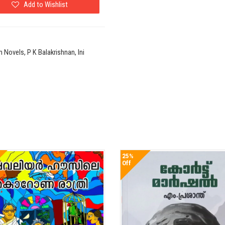
Add to Wishlist
Novels, P K Balakrishnan, Ini
25%
Off