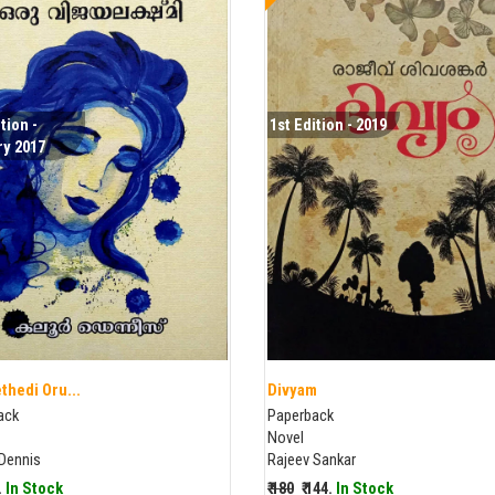
tion -
1st Edition - 2019
y 2017
thedi Oru...
Divyam
ack
Paperback
Novel
 Dennis
Rajeev Sankar
9.
In Stock
₹ 180
₹ 144.
In Stock