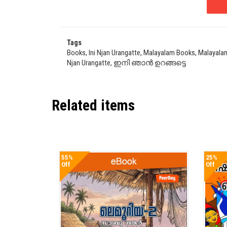
Tags
Books, Ini Njan Urangatte, Malayalam Books, Malayalam 
Njan Urangatte, ഇനി ഞാൻ ഉറങ്ങട്ടെ
Related items
55%
25%
Off
Off