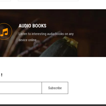
AUDIO BOOKS
Listen to interesting audio books on any
device online.
 !