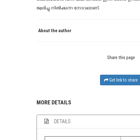
പൊരുതേണ്ടി വന്ന കഥ പറഞ്ഞ ഇനി ഞാൻ ഉറങ്ങട
ജ്വലിച്ചു നിൽക്കുന്ന നോവലാണ്.
About the author
Share this page
Get link to share
MORE DETAILS
DETAILS