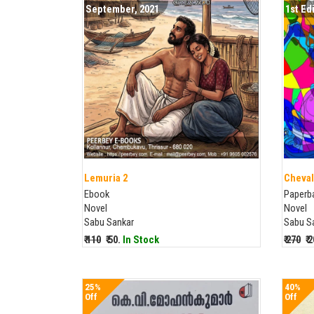
September, 2021
1st Ed
Lemuria 2
Cheval
Ebook
Paperb
Novel
Novel
Sabu Sankar
Sabu S
₹ 110
₹ 50.
In Stock
₹ 270
₹ 
25%
40%
Off
Off