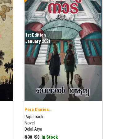
1st Edition -
January 2021
Pera Diaries...
Paperback
Novel
Delal Arya
₹ 130
₹ 98.
In Stock