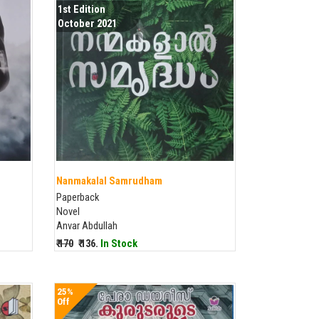
1st Edition
October 2021
Nanmakalal Samrudham
Paperback
Novel
Anvar Abdullah
₹ 170
₹ 136.
In Stock
25%
Off