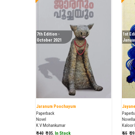
7th Edition -
1st Edi
October 2021
Januar
Jaranum Poochayum
Jayane
Paperback
Paperb
Novel
Novella
K.V Mohankumar
Kaloor
₹ 140
₹ 105.
In Stock
₹ 65
₹ 3