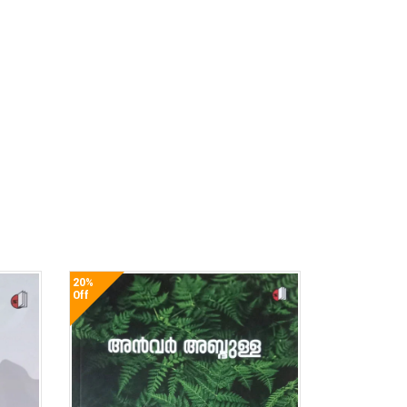
20%
Off