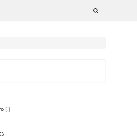
WS [0]
MES