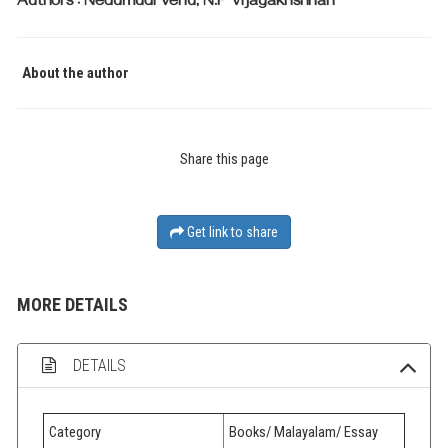
Authors : Nedumudi Venu, N.P Vijayakrishnan
About the author
Share this page
Get link to share
MORE DETAILS
DETAILS
Category
Books/ Malayalam/ Essay