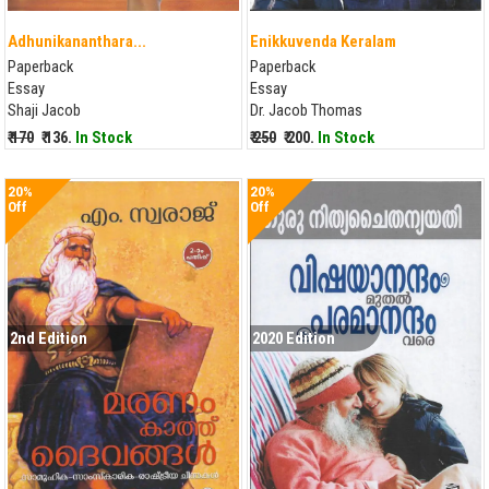
Adhunikananthara...
Enikkuvenda Keralam
Paperback
Paperback
Essay
Essay
Shaji Jacob
Dr. Jacob Thomas
₹ 170
₹ 136.
In Stock
₹ 250
₹ 200.
In Stock
20%
20%
Off
Off
2nd Edition
2020 Edition