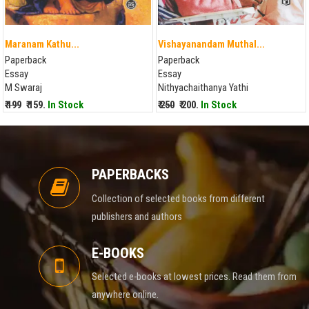
Maranam Kathu...
Vishayanandam Muthal...
Paperback
Paperback
Essay
Essay
M Swaraj
Nithyachaithanya Yathi
₹ 199
₹ 159.
In Stock
₹ 250
₹ 200.
In Stock
PAPERBACKS
Collection of selected books from different
publishers and authors
E-BOOKS
Selected e-books at lowest prices. Read them from
anywhere online.