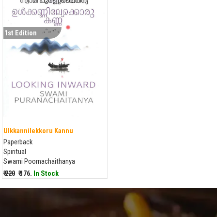
1st Edition
Ulkkannilekkoru Kannu
Paperback
Spiritual
Swami Poornachaithanya
₹ 220
₹ 176.
In Stock