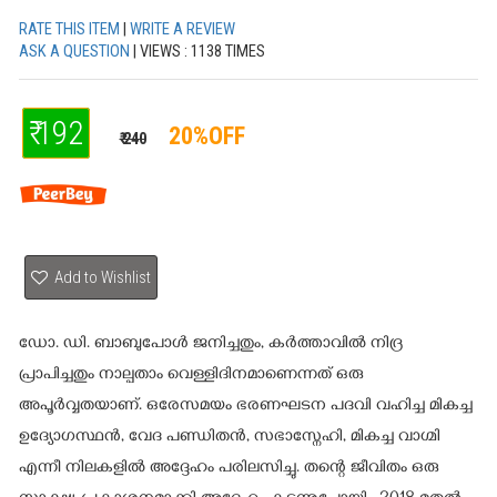
RATE THIS ITEM
|
WRITE A REVIEW
ASK A QUESTION
| VIEWS : 1138 TIMES
₹ 192
20%OFF
₹ 240
Add to Wishlist
ഡോ. ഡി. ബാബുപോൾ ജനിച്ചതും, കർത്താവിൽ നിദ്ര
പ്രാപിച്ചതും നാല്പതാം വെള്ളിദിനമാണെന്നത് ഒരു
അപൂർവ്വതയാണ്. ഒരേസമയം ഭരണഘടന പദവി വഹിച്ച മികച്ച
ഉദ്യോഗസ്ഥൻ, വേദ പണ്ഡിതൻ, സഭാസ്നേഹി, മികച്ച വാഗ്മി
എന്നീ നിലകളിൽ അദ്ദേഹം പരിലസിച്ചു. തന്റെ ജീവിതം ഒരു