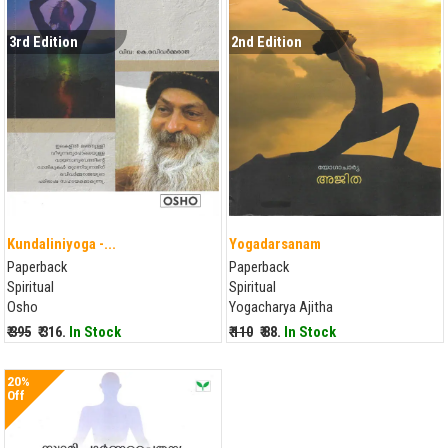
3rd Edition
2nd Edition
Kundaliniyoga -...
Yogadarsanam
Paperback
Paperback
Spiritual
Spiritual
Osho
Yogacharya Ajitha
₹ 395
₹ 316.
In Stock
₹ 110
₹ 88.
In Stock
20%
Off