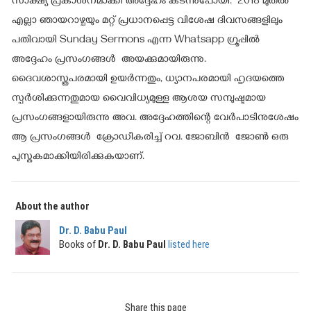
സാക്ഷ്യ പ്രകാശനമാക്കി അദ്ദേഹം കടന്നുപോയി. 2018 മുതൽ
എല്ലാ ഞായറാഴ്ചയും മറ്റ് പ്രധാനപ്പെട്ട വിശേഷ ദിവസങ്ങളിലും
പതിവായി Sunday Sermons എന്ന Whatsapp ഗ്രൂപ്പിൽ
അദ്ദേഹം പ്രസംഗങ്ങൾ അയക്കുമായിരുന്നു.
ദൈവശാസ്ത്രപരമായി ഉയർന്നതും, ധ്യാനപരമായി ഹൃദയത്തെ
സ്പർശിക്കുന്നതുമായ വൈവിധ്യമുള്ള ആശയ സമ്പുഷ്ടമായ
പ്രസംഗങ്ങളായിരുന്നു അവ. അദ്ദേഹത്തിന്റെ വേർപാടിനുശേഷം
ആ പ്രസംഗങ്ങൾ ക്രോഡീകരിച്ച് റവ. ജോബിൻ ജോൺ ഒരു
പുസ്തകമാക്കിയിരിക്കുകയാണ്.
About the author
Dr. D. Babu Paul
Books of
Dr. D. Babu Paul
listed here
Share this page