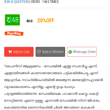
ASK A QUESTION
| VIEWS : 1465 TIMES
₹ 248
20%OFF
₹ 310
Add to Cart
Add to Wishlist
Whatsapp Order
"ചൈനീസ് ആക്രമണം - നേഫയില്‍ എന്തു സംഭവിച്ചു എന്ന്,
എത്രായിരങ്ങള്‍ കാണാതായവരുടെ പട്ടികയില്‍പെട്ടു എന്ന്
ആധുനിക സാഹിതീലഹരിയില്‍ മയങ്ങുന്ന മലയാളിസഹൃദയന്‍
വ്യാകുലപ്പെടണം എന്നില്ല, എന്റെ ഉപ്പും ചോറും
പട്ടാളത്തിലായിരുന്നു. നേഫയിലേക്കു പറക്കാന്‍ കെട്ടും കെട്ടി
നോറ്റിരുന്നു എന്നേ ഉള്ളു. എന്നാല്‍ നേഫയില്‍ നിന്ന് ജീവനും
കൊണ്ടോടിയ സൈനികരില്‍ ചിലര്‍ അവരുടെ കഥകള്‍