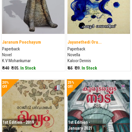
Jaranum Poochayum
Jayanethedi Oru...
Paperback
Paperback
Novel
Novella
K.V Mohankumar
Kaloor Dennis
₹ 140
₹ 105.
In Stock
₹ 65
₹ 39.
In Stock
20%
25%
Off
Off
1st Edition - 2019
1st Edition -
January 2021