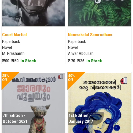
Court Martial
Nanmakalal Samrudham
Paperback
Paperback
Novel
Novel
M. Prashanth
Anvar Abdullah
₹ 200
₹ 150.
In Stock
₹ 170
₹ 136.
In Stock
25%
40%
Off
Off
7th Edition -
1st Edition -
October 2021
January 2017