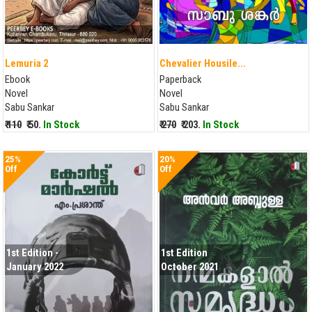
Lemuria 2
Chevalier Housile...
Ebook
Paperback
Novel
Novel
Sabu Sankar
Sabu Sankar
₹ 110
₹ 50.
In Stock
₹ 270
₹ 203.
In Stock
25%
20%
Off
Off
1st Edition -
1st Edition
January 2022
October 2021