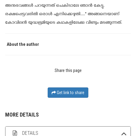
അനുഭവങ്ങള്‍ പറയുന്നത് ചെകിടാലേ ഞാന്‍ കേട്ടു.
രക്ഷപ്പെട്ടവരില്‍ ഒരാള്‍ എനിക്കെഴുതി....." അങ്ങനെയാണ്
കോവിലന്‍ യുദ്ധഭൂമിയുടെ കഥകളിലേക്കു വീണ്ടും മടങ്ങുന്നത്.
About the author
Share this page
Get link to share
MORE DETAILS
DETAILS