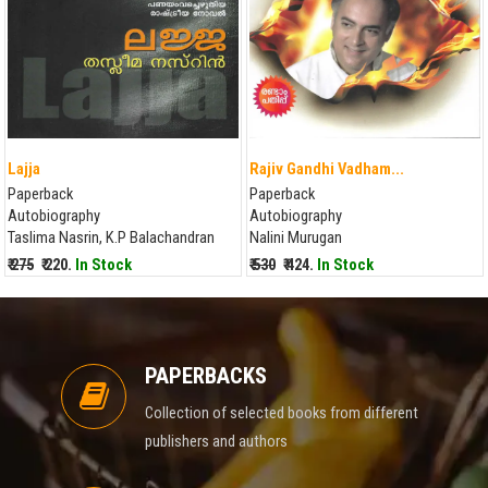
Lajja
Rajiv Gandhi Vadham...
Paperback
Paperback
Autobiography
Autobiography
Taslima Nasrin, K.P Balachandran
Nalini Murugan
₹ 275
₹ 220.
In Stock
₹ 530
₹ 424.
In Stock
PAPERBACKS
Collection of selected books from different
publishers and authors