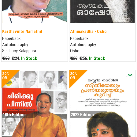
Karthavinte Namathil
Athmakadha - Osho
Paperback
Paperback
Autobiography
Autobiography
Sis. Lucy Kalappura
Osho
₹ 280
₹ 224.
In Stock
₹ 320
₹ 256.
In Stock
20%
20%
Off
Off
10th Edition
2022 Edition