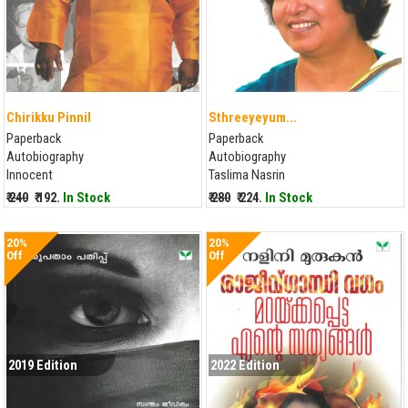
Chirikku Pinnil
Sthreeyeyum...
Paperback
Paperback
Autobiography
Autobiography
Innocent
Taslima Nasrin
₹ 240
₹ 192.
In Stock
₹ 280
₹ 224.
In Stock
20%
20%
Off
Off
2019 Edition
2022 Edition