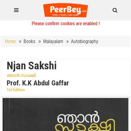
Please confirm cookies are enabled !
Home
Books
Malayalam
Autobiography
Njan Sakshi
ഞാൻ സാക്ഷി
Prof. K.K Abdul Gaffar
1st Edition