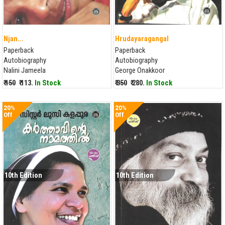
Njan...
Hrudayaragangal
Paperback
Paperback
Autobiography
Autobiography
Nalini Jameela
George Onakkoor
₹ 150
₹ 113.
In Stock
₹ 350
₹ 280.
In Stock
20%
20%
Off
Off
10th Edition
10th Edition