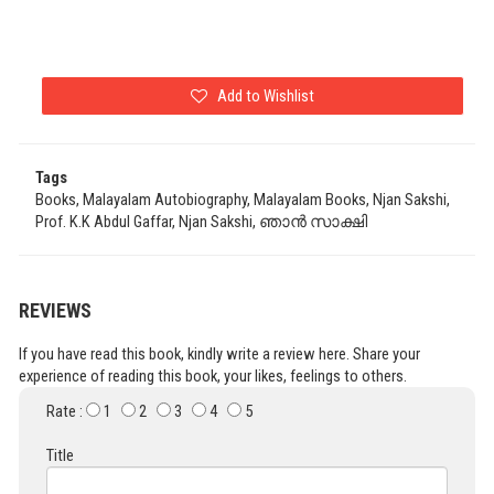
Add to Wishlist
Tags
Books, Malayalam Autobiography, Malayalam Books, Njan Sakshi,
Prof. K.K Abdul Gaffar, Njan Sakshi, ഞാൻ സാക്ഷി
REVIEWS
If you have read this book, kindly write a review here. Share your
experience of reading this book, your likes, feelings to others.
Rate :
1
2
3
4
5
Title