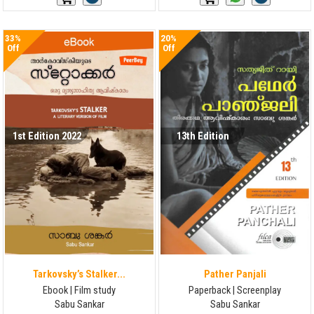
33%
20%
Off
Off
1st Edition 2022
13th Edition
Tarkovsky’s Stalker...
Pather Panjali
Ebook | Film study
Paperback | Screenplay
Sabu Sankar
Sabu Sankar