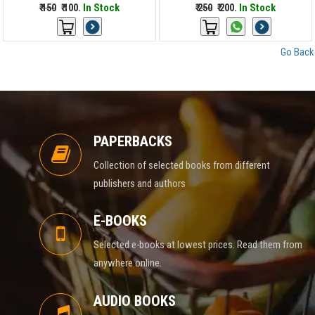
₹ 150
₹ 100.
In Stock
₹ 250
₹ 200.
In Stock
Go Back
PAPERBACKS
Collection of selected books from different
publishers and authors
E-BOOKS
Selected e-books at lowest prices. Read them from
anywhere online.
AUDIO BOOKS