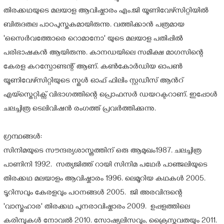
തിരക്കഥയുടെ മലയാള ആവിഷ്കാരം എം.ജി യൂണിവേഴ്സിറ്റിയിൽ
ബിരുദതല പാഠപുസ്തകമായിരുന്നു. വത്തിക്കാൻ പത്രമായ
'ഒസെർവത്തോരെ റൊമാനോ' യുടെ മലയാള പതിപ്പിൽ
പരിഭാഷകൻ ആയിരുന്നു. കാനഡയിലെ സമീക്ഷ മാഗസിന്റെ
കേരള കറസ്പോണ്ടന്റ് ആണ്. കൺകോർഡിയ ഓപൺ
യൂണിവേഴ്സിറ്റിയുടെ സ്കൂൾ ഓഫ് ഫിലിം സ്റ്റഡീസ് ആൻറ്
എയ്സ്തെറ്റിക്സ് വിഭാഗത്തിന്റെ പ്രൊഫസർ ഡയറക്ടറാണ്. ഇപ്പോൾ
ചലച്ചിത്ര ടെലിവിഷൻ രംഗത്ത് പ്രവർത്തിക്കുന്നു.
ഗ്രന്ഥങ്ങൾ:
സിനിമയുടെ സൗന്ദര്യശാസ്ത്രത്തിന് ഒരു ആമുഖം1987. ചലച്ചിത്ര
പാണിനി 1992. സത്യജിത്ത് റായി സിനിമ പഥേർ പാഞ്ജലിയുടെ
തിരക്കഥ മലയാളം ആവിഷ്കാരം 1996. ലെമൂറിയ കഥകൾ 2005.
ടൂറിസവും കേരളവും പഠനങ്ങൾ 2005. ജി അരവിന്ദന്റെ
'വാസ്തുഹാര' തിരക്കഥ പുനരാവിഷ്കാരം 2009. ഉപ്പളത്തിലെ
കരിമ്പുകൾ നോവൽ 2010. സോഷ്യലിസവും, ക്രൈസ്തവതയും 2011.