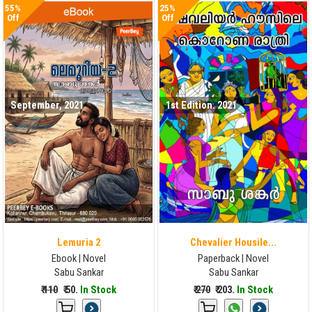
55%
25%
Off
Off
September, 2021
1st Edition. 2021
Lemuria 2
Chevalier Housile...
Ebook | Novel
Paperback | Novel
Sabu Sankar
Sabu Sankar
₹ 110
₹ 50.
In Stock
₹ 270
₹ 203.
In Stock