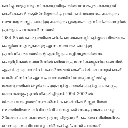
ജനിച്ചു. ആലുവ യു സി കോളേജിലും, തിരുവനന്തപുരം കോളേജ്
ഓഫ് ഫൈൻ ആർട്സിലുമായി പ്രാഥമികവിദ്യാഭ്യാസം. കലയുടെ
സൗന്ദര്യശാസ്ത്രം, ചലച്ചിത്ര കലയുടെ ദൃശ്യഭാഷ എന്നീ വിഷയങ്ങളിൽ
പ്രത്യേക പഠനങ്ങൾ നടത്തി.
1984-85 ൽ കേരളത്തിലെ ഫിലിം സൊസൈറ്റികളിലൂടെ വിതരണം
ചെയ്തിരുന്ന ദൃശ്യക്ഷേത്ര എന്ന സമാന്തര ചലച്ചിത്ര
പ്രസിദ്ധീകരണത്തിന്റെ എഡിറ്ററും പബ്ലിഷറുമായിരുന്നു.
പൊളിറ്റിക്കൽ സയൻസിൽ ബിരുദവും, മാസ് കമ്മ്യൂണിക്കേഷനിൽ
എംബിഎ യും നേടി. ദി ‌‌ഫോർമേഷൻ ഓഫ് ഫിലിം ലാംഗ്വേജ് ഓഫ്
വേൾഡ് സിനിമ എന്ന പ്രബന്ധത്തിന് ഡോക്ടറേറ്റ് ലഭിച്ചു.
മലയാളത്തിലെ ഒട്ടുമിക്ക പത്രങ്ങളിലും, വാരികകളിലും കഥകളും,
ലേഖനങ്ങളും പ്രസിദ്ധീകരിച്ചിട്ടുണ്ട്. 1994-2002 ൽ
തിരുവനന്തപുരത്ത് സൗപർണിക ടെലിവിഷൻ സ്റ്റുഡിയോ
നടത്തിയിരുന്നു. വിവിധ ടിവി ചാനലുകൾ സംപ്രേഷണം ചെയ്ത
30ലേറെ കഥ-കഥേതര ഹ്രസ്വ ചിത്രങ്ങൾക്കും, ഒരു സീരിയലിനും
രചനയും സംവിധാനവും നിർവഹിച്ചു. 'പഥേർ പാഞ്ജലി'