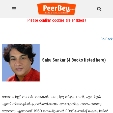
Please confirm cookies are enabled !
Go Back
Sabu Sankar (4 Books listed here)
നോവലിസ്റ്റ്, സംവിധായകൻ, ചലച്ചിത്ര നിരൂപകൻ, എഡിറ്റർ
എന്നീ നിലകളിൽ പ്രവർത്തിക്കുന്നു. ഔദ്യോഗിക നാമം സാബു
തോമസ് എന്നാണ്. 1960 സെപ്റ്റംബർ 20ന് ഫോർട്ട് കൊച്ചിയിൽ