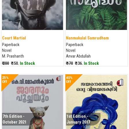
Court Martial
Nanmakalal Samrudham
Paperback
Paperback
Novel
Novel
M. Prashanth
Anvar Abdullah
₹ 200
₹ 150.
In Stock
₹ 170
₹ 136.
In Stock
25%
40%
Off
Off
7th Edition -
1st Edition -
October 2021
January 2017