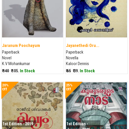
Jaranum Poochayum
Jayanethedi Oru...
Paperback
Paperback
Novel
Novella
K.V Mohankumar
Kaloor Dennis
₹ 140
₹ 105.
In Stock
₹ 65
₹ 39.
In Stock
20%
25%
Off
Off
1st Edition - 2019
1st Edition -