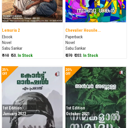
Lemuria 2
Chevalier Housile...
Ebook
Paperback
Novel
Novel
Sabu Sankar
Sabu Sankar
₹ 110
₹ 50.
In Stock
₹ 270
₹ 203.
In Stock
25%
20%
Off
Off
1st Edition -
1st Edition
January 2022
October 2021