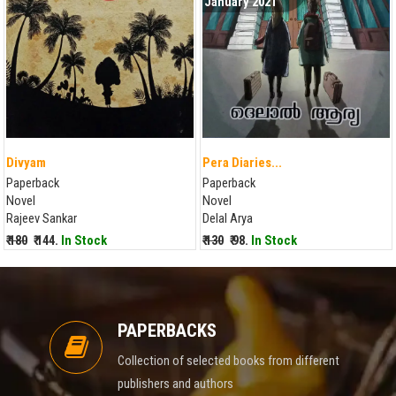
January 2021
Divyam
Pera Diaries...
Paperback
Paperback
Novel
Novel
Rajeev Sankar
Delal Arya
₹ 180
₹ 144.
In Stock
₹ 130
₹ 98.
In Stock
PAPERBACKS
Collection of selected books from different
publishers and authors