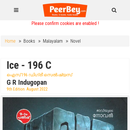
Please confirm cookies are enabled !
Home
Books
Malayalam
Novel
Ice - 196 C
ഐസ് 196 ഡിഗ്രീ സെൽഷ്യസ്
G R Indugopan
9th Edition. August 2022