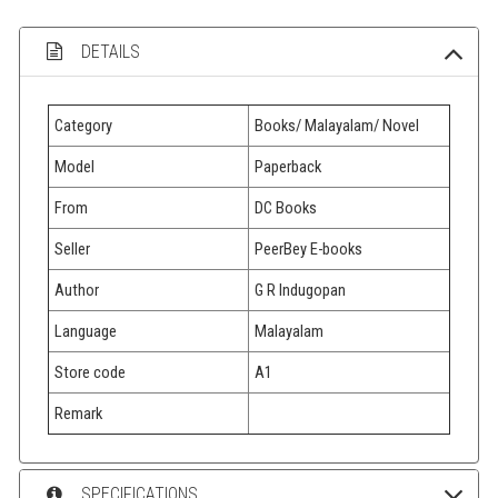
DETAILS
Category
Books/ Malayalam/ Novel
Model
Paperback
From
DC Books
Seller
PeerBey E-books
Author
G R Indugopan
Language
Malayalam
Store code
A1
Remark
SPECIFICATIONS