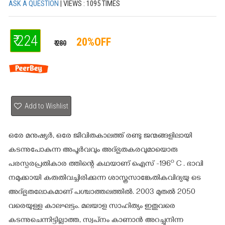
ASK A QUESTION
| VIEWS : 1095 TIMES
₹ 224
20%OFF
₹ 280
Add to Wishlist
ഒരേ മനുഷ്യര്‍, ഒരേ ജീവിതകാലത്ത് രണ്ടു ജന്മങ്ങളിലായി
കടന്നുപോകുന്ന അപൂര്‍വവും അദ്ഭുതകരവുമായൊരു
o
പരസ്പരപ്രതികാര ത്തിന്റെ കഥയാണ് ഐസ് -196
C . ഭാവി
നമുക്കായി കരുതിവച്ചിരിക്കുന്ന ശാസ്ത്രസാങ്കേതികവിദ്യയു ടെ
അദ്ഭുതലോകമാണ് പശ്ചാത്തലത്തില്‍. 2003 മുതല്‍ 2050
വരെയുള്ള കാലഘട്ടം. മലയാള സാഹിത്യം ഇതുവരെ
കടന്നുചെന്നിട്ടില്ലാത്ത, സ്വപ്‌നം കാണാന്‍ അറച്ചുനിന്ന