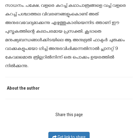
സാധനം. പക്ഷേ, വളരെ കുറച്ച് കഥാപാത്രങ്ങളെ വച്ച് വളരെ
കുറച്ച് പശ്ചാത്തല വിവരണങ്ങളുംകൊണ്ട് അത്
അനുഭവവേദ്യമാക്കുന്നു എഴുത്തുകാരിയെന്നിട ത്താണ് ഈ
പുസ്തകത്തിന്റെ കലാപരമായ പ്രസക്തി. കൂടാതെ
മനുഷ്യബന്ധങ്ങൾക്കിടയിലെ ആ അനുഭൂതി ഫാക്ടർ ചുരുക്കം
വാക്കുകളുപയോ ഗിച്ച് അനുഭവിപ്പിക്കുന്നതിനാൽ പ്ലാനറ്റ് 9
കേവലമൊരു ത്രില്ലറിൽനിന്ന് ഒരു പൊക്കം ഉയരത്തിൽ
നിൽക്കുന്നു.
About the author
Share this page
Get link to share