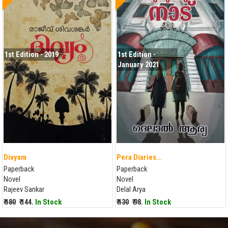
1st Edition - 2019
1st Edition -
January 2021
Divyam
Pera Diaries...
Paperback
Paperback
Novel
Novel
Rajeev Sankar
Delal Arya
₹ 180
₹ 144.
In Stock
₹ 130
₹ 98.
In Stock