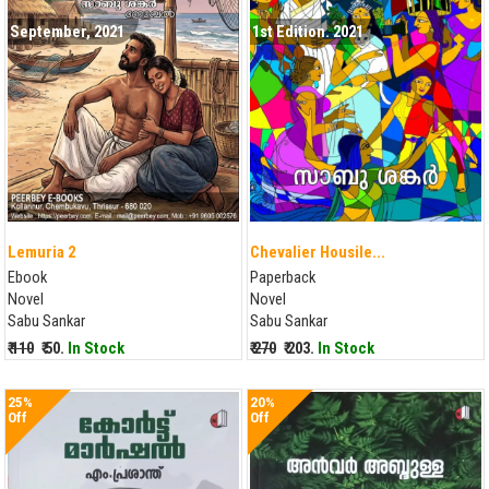
September, 2021
1st Edition. 2021
Lemuria 2
Chevalier Housile...
Ebook
Paperback
Novel
Novel
Sabu Sankar
Sabu Sankar
₹ 110
₹ 50.
In Stock
₹ 270
₹ 203.
In Stock
25%
20%
Off
Off