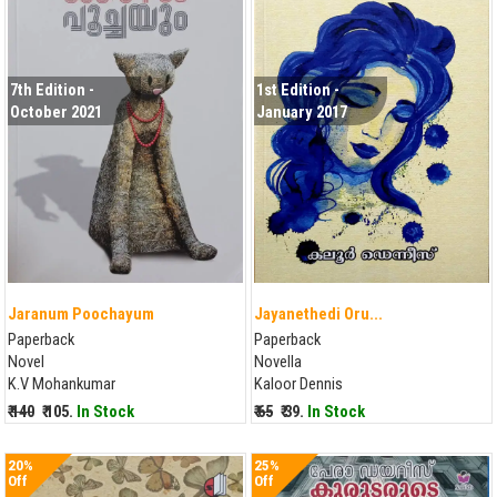
7th Edition -
1st Edition -
October 2021
January 2017
Jaranum Poochayum
Jayanethedi Oru...
Paperback
Paperback
Novel
Novella
K.V Mohankumar
Kaloor Dennis
₹ 140
₹ 105.
In Stock
₹ 65
₹ 39.
In Stock
20%
25%
Off
Off