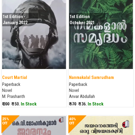
1st Edition -
1st Edition
January 2022
October 2021
Court Martial
Nanmakalal Samrudham
Paperback
Paperback
Novel
Novel
M. Prashanth
Anvar Abdullah
₹ 200
₹ 150.
In Stock
₹ 170
₹ 136.
In Stock
25%
40%
Off
Off