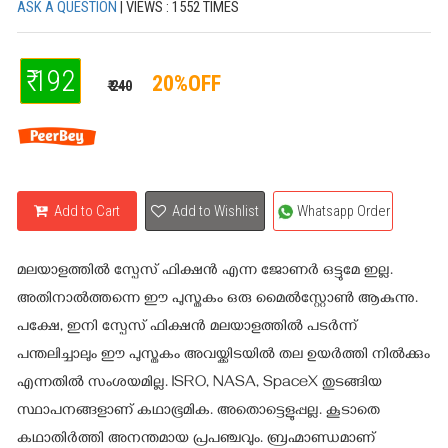
ASK A QUESTION
| VIEWS : 1552 TIMES
₹ 192
20%OFF
₹ 240
Add to Cart
Add to Wishlist
Whatsapp Order
മലയാളത്തിൽ സ്പേസ് ഫിക്ഷൻ എന്ന ജോണർ ഒട്ടുമേ ഇല്ല.
അതിനാൽത്തന്നെ ഈ പുസ്തകം ഒരു മൈൽസ്റ്റോൺ ആകുന്നു.
പക്ഷേ, ഇനി സ്പേസ് ഫിക്ഷൻ മലയാളത്തിൽ പടർന്ന്
പന്തലിച്ചാലും ഈ പുസ്തകം അവയ്ക്കിടയിൽ തല ഉയർത്തി നിൽക്കും
എന്നതിൽ സംശയമില്ല. ISRO, NASA, SpaceX തുടങ്ങിയ
സ്ഥാപനങ്ങളാണ് കഥാഭൂമിക. അതൊട്ടെളുപ്പല്ല. കൂടാതെ
കഥാതിർത്തി അനന്തമായ പ്രപഞ്ചവും. ബ്രഹ്മാണ്ഡമാണ്