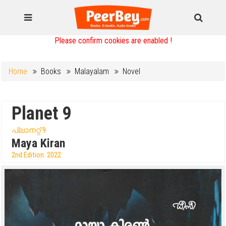
Please confirm cookies are enabled !
Home
Books
Malayalam
Novel
Planet 9
പ്ലാനറ്റ് 9
Maya Kiran
2nd Edition. 2022