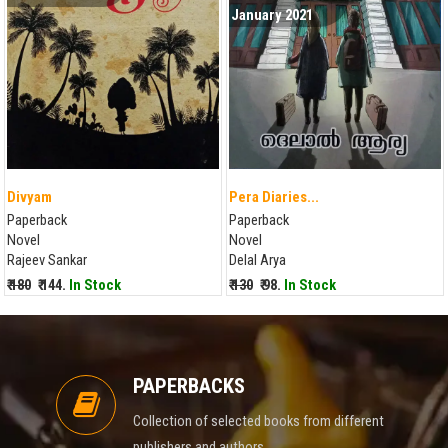
January 2021
Divyam
Pera Diaries...
Paperback
Paperback
Novel
Novel
Rajeev Sankar
Delal Arya
₹ 180
₹ 144.
In Stock
₹ 130
₹ 98.
In Stock
PAPERBACKS
Collection of selected books from different
publishers and authors