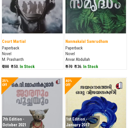
Court Martial
Nanmakalal Samrudham
Paperback
Paperback
Novel
Novel
M. Prashanth
Anvar Abdullah
₹ 200
₹ 150.
In Stock
₹ 170
₹ 136.
In Stock
25%
40%
Off
Off
7th Edition -
1st Edition -
October 2021
January 2017