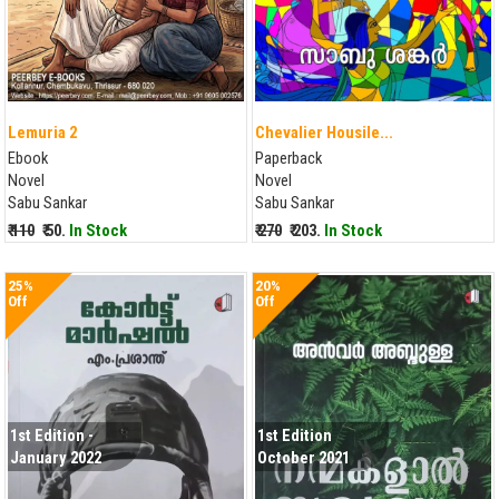
Lemuria 2
Chevalier Housile...
Ebook
Paperback
Novel
Novel
Sabu Sankar
Sabu Sankar
₹ 110
₹ 50.
In Stock
₹ 270
₹ 203.
In Stock
25%
20%
Off
Off
1st Edition -
1st Edition
January 2022
October 2021