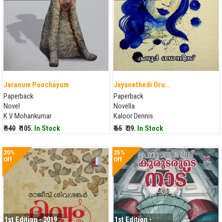
Jaranum Poochayum
Jayanethedi Oru...
Paperback
Paperback
Novel
Novella
K.V Mohankumar
Kaloor Dennis
₹ 140
₹ 105.
In Stock
₹ 65
₹ 39.
In Stock
20%
25%
Off
Off
1st Edition - 2019
1st Edition -