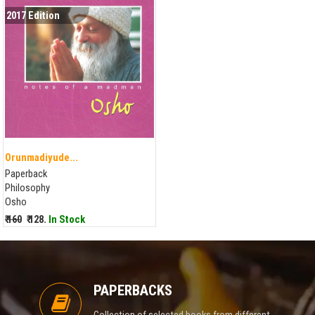
2017 Edition
Orunmadiyude...
Paperback
Philosophy
Osho
₹ 160
₹ 128.
In Stock
PAPERBACKS
Collection of selected books from different