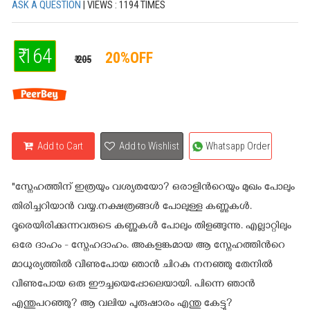
ASK A QUESTION
| VIEWS : 1194 TIMES
₹ 164
20%OFF
₹ 205
Add to Cart
Add to Wishlist
Whatsapp Order
"സ്നേഹത്തിന് ഇത്രയും വശ്യതയോ? ഒരാളിന്‍റെയും മുഖം പോലും
തിരിച്ചറിയാന്‍ വയ്യ.നക്ഷത്രങ്ങള്‍ പോലുള്ള കണ്ണുകള്‍.
ദൂരെയിരിക്കുന്നവരുടെ കണ്ണുകള്‍ പോലും തിളങ്ങുന്നു. എല്ലാറ്റിലും
ഒരേ ദാഹം - സ്നേഹദാഹം. അകളങ്കമായ ആ സ്നേഹത്തിന്‍റെ
മാധുര്യത്തില്‍ വീണുപോയ ഞാന്‍ ചിറകു നനഞ്ഞു തേനില്‍
വീണുപോയ ഒരു ഈച്ചയെപ്പോലെയായി. പിന്നെ ഞാന്‍
എന്തുപറഞ്ഞു? ആ വലിയ പുരുഷാരം എന്തു കേട്ടു?