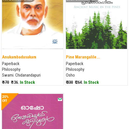
Anukambadasakam
Pine Marangalile...
Paperback
Paperback
Philosophy
Philosophy
Swami. Chidanandapuri
Osho
₹ 170
₹ 136.
In Stock
₹ 330
₹ 264.
In Stock
20%
Off