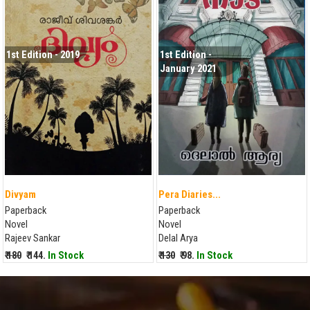
1st Edition - 2019
1st Edition -
January 2021
Divyam
Pera Diaries...
Paperback
Paperback
Novel
Novel
Rajeev Sankar
Delal Arya
₹ 180
₹ 144.
In Stock
₹ 130
₹ 98.
In Stock