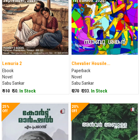
September, 2021
1st Edition. 2021
Lemuria 2
Chevalier Housile...
Ebook
Paperback
Novel
Novel
Sabu Sankar
Sabu Sankar
₹ 110
₹ 50.
In Stock
₹ 270
₹ 203.
In Stock
25%
20%
Off
Off