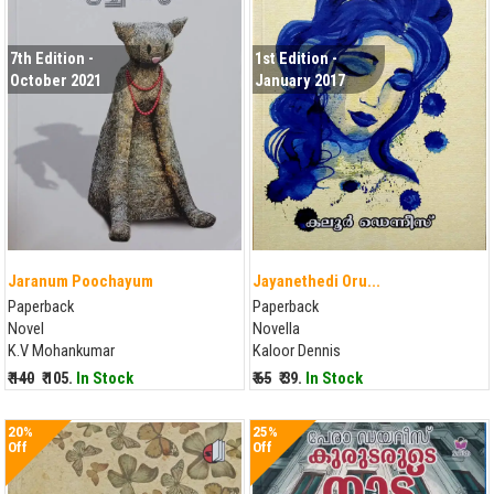
7th Edition -
1st Edition -
October 2021
January 2017
Jaranum Poochayum
Jayanethedi Oru...
Paperback
Paperback
Novel
Novella
K.V Mohankumar
Kaloor Dennis
₹ 140
₹ 105.
In Stock
₹ 65
₹ 39.
In Stock
20%
25%
Off
Off