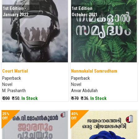
1st Edition -
1st Edition
January 2022
October 2021
Court Martial
Nanmakalal Samrudham
Paperback
Paperback
Novel
Novel
M. Prashanth
Anvar Abdullah
₹ 200
₹ 150.
In Stock
₹ 170
₹ 136.
In Stock
25%
40%
Off
Off